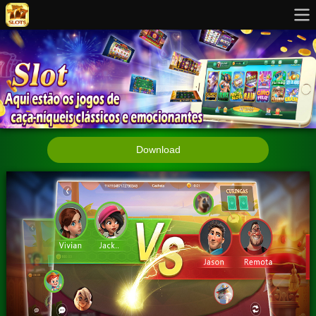
Download